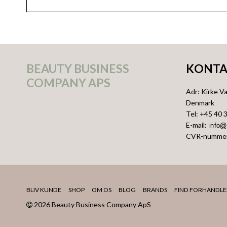
BEAUTY BUSINESS
KONTA
COMPANY APS
Adr
:
Kirke V
Denmark
Tel
:
+45 40 
E-mail
:
CVR-numme
BLIV KUNDE
SHOP
OM OS
BLOG
BRANDS
FIND FORHANDLE
2026 Beauty Business Company ApS