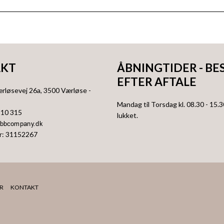
KT
ÅBNINGTIDER - BE
EFTER AFTALE
ærløsevej 26a
, 3500
Værløse
-
Mandag til Torsdag kl. 08.30 - 15.3
310 315
lukket.
r
:
31152267
R
KONTAKT