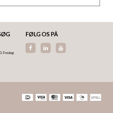
SØG
FØLG OS PÅ
0. Fredag