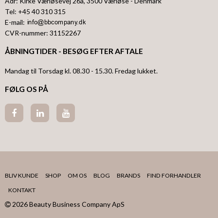
Adr
:
Kirke Værløsevej 26a
, 3500
Værløse
- Denmark
Tel
:
+45 40 310 315
E-mail
:
CVR-nummer
:
31152267
ÅBNINGTIDER - BESØG EFTER AFTALE
Mandag til Torsdag kl. 08.30 - 15.30. Fredag lukket.
FØLG OS PÅ
BLIV KUNDE
SHOP
OM OS
BLOG
BRANDS
FIND FORHANDLER
KONTAKT
2026 Beauty Business Company ApS