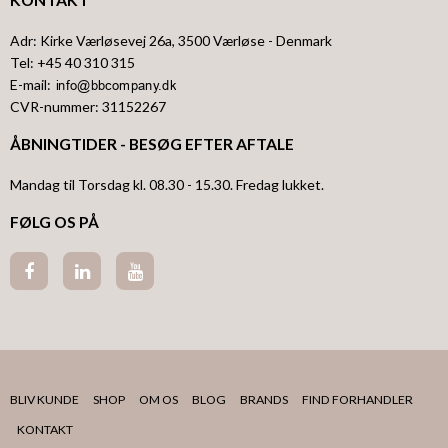
Adr
:
Kirke Værløsevej 26a
, 3500
Værløse
- Denmark
Tel
:
+45 40 310 315
E-mail
:
CVR-nummer
:
31152267
ÅBNINGTIDER - BESØG EFTER AFTALE
Mandag til Torsdag kl. 08.30 - 15.30. Fredag lukket.
FØLG OS PÅ
BLIV KUNDE
SHOP
OM OS
BLOG
BRANDS
FIND FORHANDLER
KONTAKT