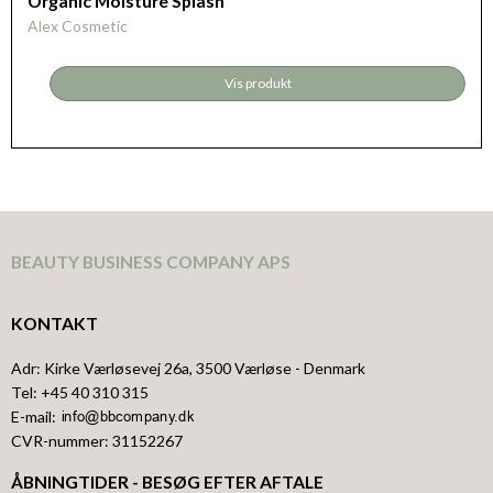
Organic Moisture Splash
Alex Cosmetic
Vis produkt
BEAUTY BUSINESS COMPANY APS
KONTAKT
Adr
:
Kirke Værløsevej 26a
, 3500
Værløse
- Denmark
Tel
:
+45 40 310 315
E-mail
:
CVR-nummer
:
31152267
ÅBNINGTIDER - BESØG EFTER AFTALE