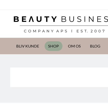
DKK
BLIV KUNDE
SHOP
OM OS
BLOG