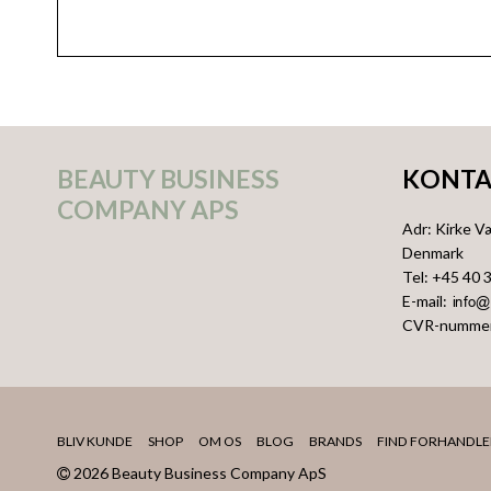
BEAUTY BUSINESS
KONTA
COMPANY APS
Adr
:
Kirke V
Denmark
Tel
:
+45 40 
E-mail
:
CVR-numme
BLIV KUNDE
SHOP
OM OS
BLOG
BRANDS
FIND FORHANDLE
2026 Beauty Business Company ApS