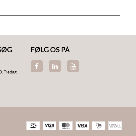
SØG
FØLG OS PÅ
0. Fredag