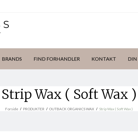
BRANDS
FIND FORHANDLER
KONTAKT
DIN
Strip Wax ( Soft Wax )
Forside
/
PRODUKTER
/
OUTBACK ORGANICS WAX
/
Strip Wax ( Soft Wax )