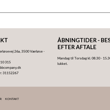
KT
ÅBNINGTIDER - BE
EFTER AFTALE
ærløsevej 26a
, 3500
Værløse
-
Mandag til Torsdag kl. 08.30 - 15.3
310 315
lukket.
r
:
31152267
R
KONTAKT