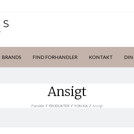
BRANDS
FIND FORHANDLER
KONTAKT
DIN
Ansigt
Forside
/
PRODUKTER
/
YON-KA
/
Ansigt