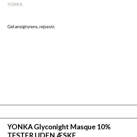
YONKA
Gel ansigtsrens, rejsestr.
YONKA Glyconight Masque 10%
TESTER UDEN ÆSKE