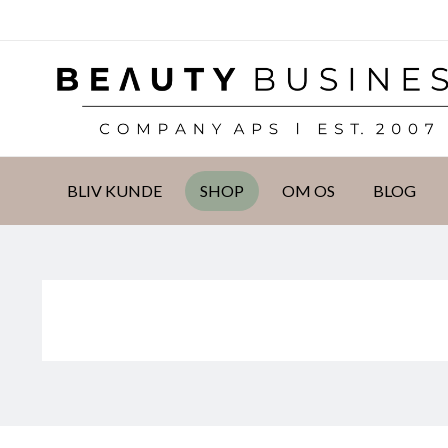
DKK
BLIV KUNDE
SHOP
OM OS
BLOG