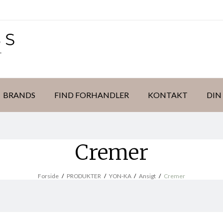
BRANDS
FIND FORHANDLER
KONTAKT
DIN
Cremer
Forside
/
PRODUKTER
/
YON-KA
/
Ansigt
/
Cremer