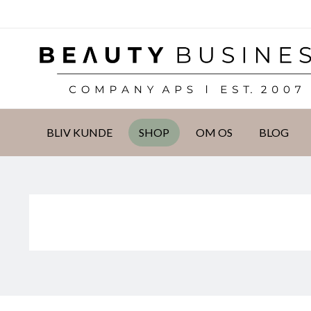
DKK
BLIV KUNDE
SHOP
OM OS
BLOG