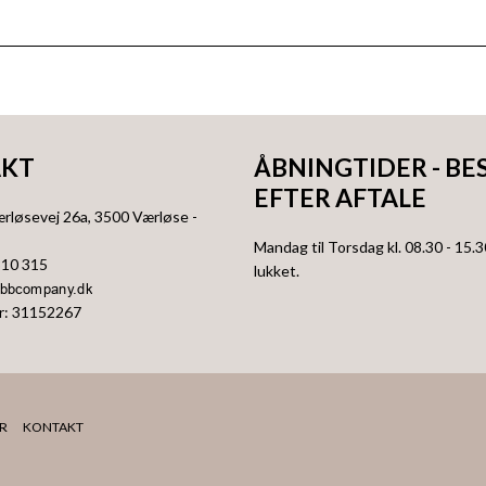
KT
ÅBNINGTIDER - BE
EFTER AFTALE
ærløsevej 26a
, 3500
Værløse
-
Mandag til Torsdag kl. 08.30 - 15.3
310 315
lukket.
r
:
31152267
R
KONTAKT