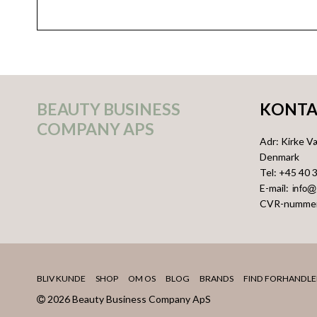
BEAUTY BUSINESS
KONTA
COMPANY APS
Adr
:
Kirke V
Denmark
Tel
:
+45 40 
E-mail
:
CVR-numme
BLIV KUNDE
SHOP
OM OS
BLOG
BRANDS
FIND FORHANDLE
2026 Beauty Business Company ApS