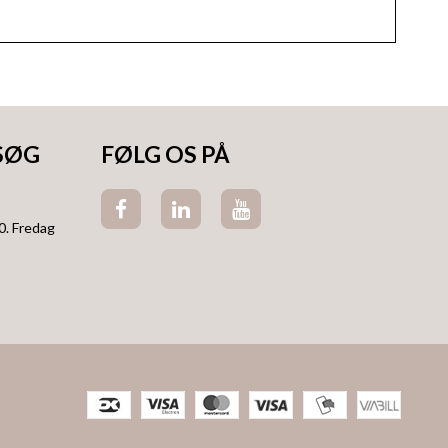
SØG
FØLG OS PÅ
0. Fredag