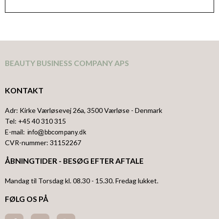
BEAUTY BUSINESS COMPANY APS
KONTAKT
Adr
:
Kirke Værløsevej 26a
, 3500
Værløse
- Denmark
Tel
:
+45 40 310 315
E-mail
:
CVR-nummer
:
31152267
ÅBNINGTIDER - BESØG EFTER AFTALE
Mandag til Torsdag kl. 08.30 - 15.30. Fredag lukket.
FØLG OS PÅ