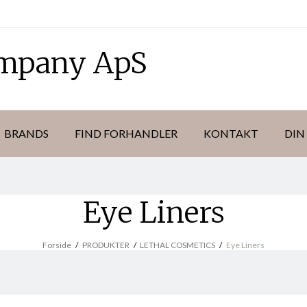
ompany ApS
BRANDS
FIND FORHANDLER
KONTAKT
DIN
Eye Liners
Forside
/
PRODUKTER
/
LETHAL COSMETICS
/
Eye Liners