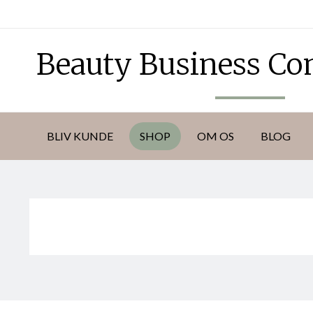
DKK
Beauty Business C
BLIV KUNDE
SHOP
OM OS
BLOG