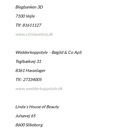
Blegbanken 3D
7100 Vejle
Tlf: 81611127
www.cliniquetina.dk
Wedderkoppstyle - Bøgild & Co ApS
Teglbækvej 31
8361 Hasselager
Tlf.: 27334005
www.wedderkoppstyle.dk
Linda`s House of Beauty
Julsøvej 65
8600 Silkeborg