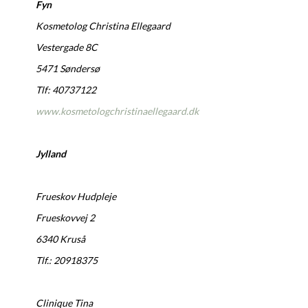
Fyn
Kosmetolog Christina Ellegaard
Vestergade 8C
5471 Søndersø
Tlf: 40737122
www.kosmetologchristinaellegaard.dk
Jylland
Frueskov Hudpleje
Frueskovvej 2
6340 Kruså
Tlf.: 20918375
Clinique Tina