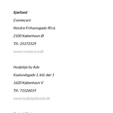
Sjælland
Cosmecare
Nordre Frihavnsgade 90 st.
2100 København Ø
Tlf.: 25372529
www.cosmecare.dk
Hudpleje by Ade
Kaalundsgade 1, kld, dør 1
1620 København V
Tlf.: 71526019
www.hudplejebyade.dk