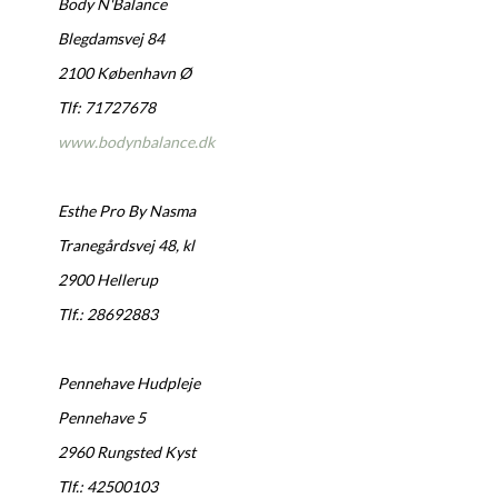
Body N'Balance
Blegdamsvej 84
2100 København Ø
Tlf: 71727678
www.bodynbalance.dk
Esthe Pro By Nasma
Tranegårdsvej 48, kl
2900 Hellerup
Tlf.: 28692883
Pennehave Hudpleje
Pennehave 5
2960 Rungsted Kyst
Tlf.: 42500103