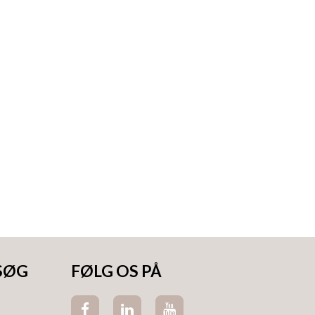
SØG
FØLG OS PÅ