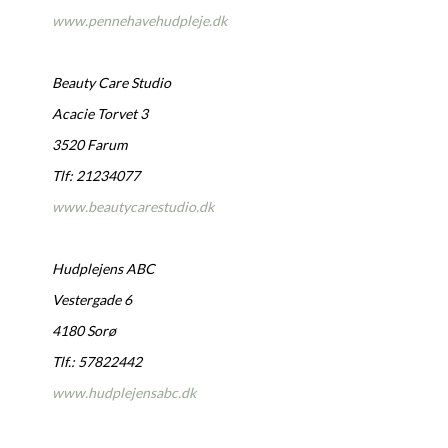
www.pennehavehudpleje.dk
Beauty Care Studio
Acacie Torvet 3
3520 Farum
Tlf: 21234077
www.beautycarestudio.dk
Hudplejens ABC
Vestergade 6
4180 Sorø
Tlf.: 57822442
www.hudplejensabc.dk