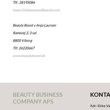
Tlf.: 28195086
www.lindaswaxandbeauty.com
Beauty Boost v Anja Laursen
Ramsvej 2, 3 sal
8800 Viborg
Tlf: 26220667
www.beautyboost.dk
BEAUTY BUSINESS
KONTA
COMPANY APS
Adr
:
Kirke V