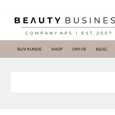
DKK
BLIV KUNDE
SHOP
OM OS
BLOG