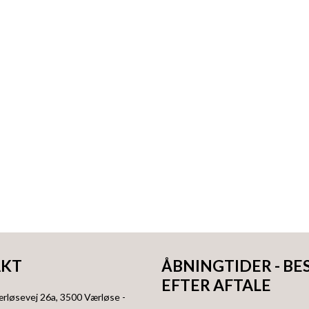
KT
ÅBNINGTIDER - BE
EFTER AFTALE
ærløsevej 26a
, 3500
Værløse
-