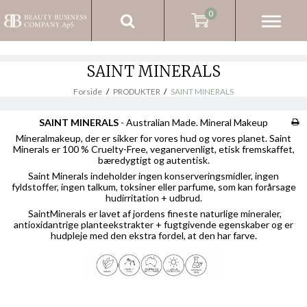
0
SAINT MINERALS
Forside
/
PRODUKTER
/
SAINT MINERALS
SAINT MINERALS
- Australian Made. Mineral Makeup
Mineralmakeup, der er sikker for vores hud og vores planet. Saint
Minerals er 100 % Cruelty-Free, veganervenligt, etisk fremskaffet,
bæredygtigt og autentisk.
Saint Minerals indeholder ingen konserveringsmidler, ingen
fyldstoffer, ingen talkum, toksiner eller parfume, som kan forårsage
hudirritation + udbrud.
SaintMinerals er lavet af jordens fineste naturlige mineraler,
antioxidantrige planteekstrakter + fugtgivende egenskaber og er
hudpleje med den ekstra fordel, at den har farve.