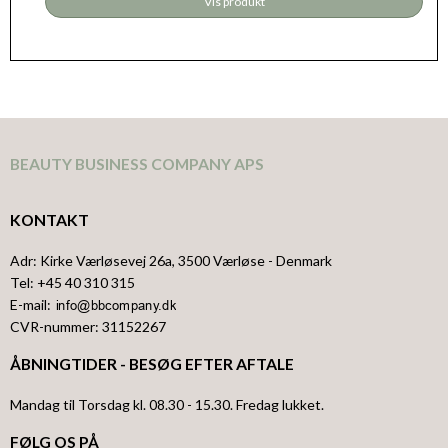
Vis produkt
BEAUTY BUSINESS COMPANY APS
KONTAKT
Adr
:
Kirke Værløsevej 26a
, 3500
Værløse
- Denmark
Tel
:
+45 40 310 315
E-mail
:
CVR-nummer
:
31152267
ÅBNINGTIDER - BESØG EFTER AFTALE
Mandag til Torsdag kl. 08.30 - 15.30. Fredag lukket.
FØLG OS PÅ