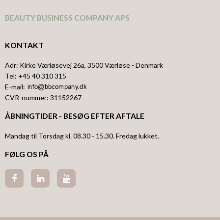
BEAUTY BUSINESS COMPANY APS
KONTAKT
Adr
:
Kirke Værløsevej 26a
, 3500
Værløse
- Denmark
Tel
:
+45 40 310 315
E-mail
:
CVR-nummer
:
31152267
ÅBNINGTIDER - BESØG EFTER AFTALE
Mandag til Torsdag kl. 08.30 - 15.30. Fredag lukket.
FØLG OS PÅ