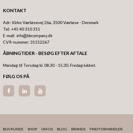
KONTAKT
Adr
:
Kirke Værløsevej 26a
, 3500
Værløse
- Denmark
Tel
:
+45 40 310 315
E-mail
:
CVR-nummer
:
31152267
ÅBNINGTIDER - BESØG EFTER AFTALE
Mandag til Torsdag kl. 08.30 - 15.30. Fredag lukket.
FØLG OS PÅ
BLIV KUNDE
SHOP
OM OS
BLOG
BRANDS
FIND FORHANDLER